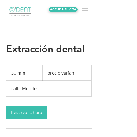
AGENDA TU CITA
Extracción dental
precio
varían
30 min
3
precio varían
0
calle Morelos
m
i
n
Reservar ahora