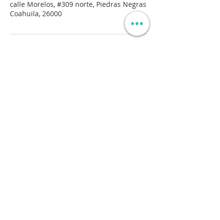
calle Morelos, #309 norte, Piedras Negras
Coahuila, 26000
Contáctanos / Contact us
Enviar
© 2023 O'DENT Clínica Dental | Piedras Negras, Coah.