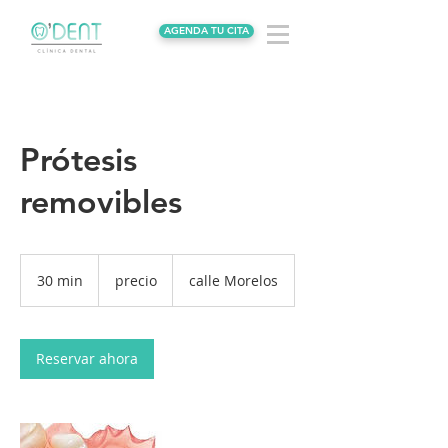
AGENDA TU CITA
Prótesis
removibles
precio
30 min
3
precio
calle Morelos
0
m
i
Reservar ahora
n