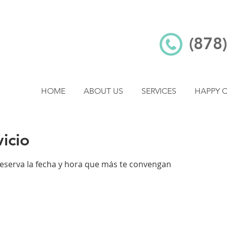
(878
HOME
ABOUT US
SERVICES
HAPPY C
icio
reserva la fecha y hora que más te convengan