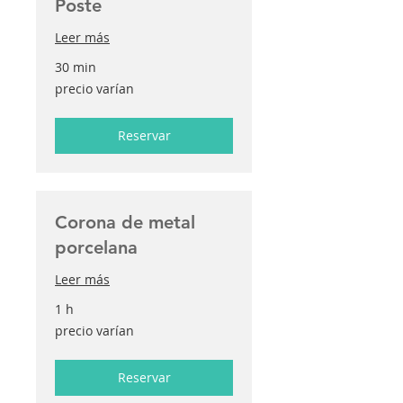
Poste
Leer más
30 min
precio
precio varían
varían
Reservar
Corona de metal
porcelana
Leer más
1 h
precio
precio varían
varían
Reservar