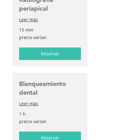
periapical
Leer más
15 min
precio
precio varían
varían
Reservar
Blanqueamiento
dental
Leer más
1 h
precio
precio varían
varían
Reservar