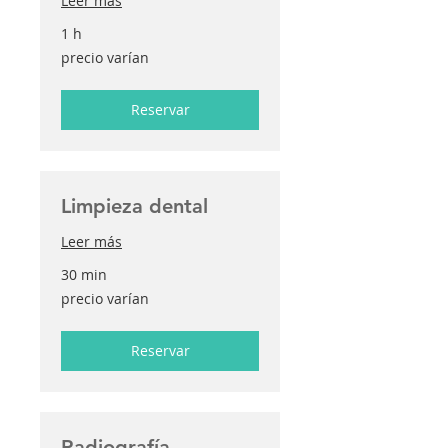
Leer más
1 h
precio
precio varían
varían
Reservar
Limpieza dental
Leer más
30 min
precio
precio varían
varían
Reservar
Radiografía