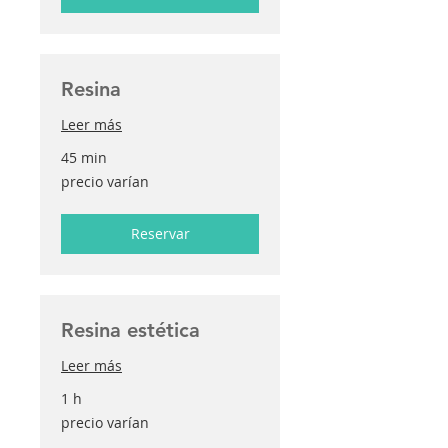
Resina
Leer más
45 min
precio
precio varían
varían
Reservar
Resina estética
Leer más
1 h
precio
precio varían
varían