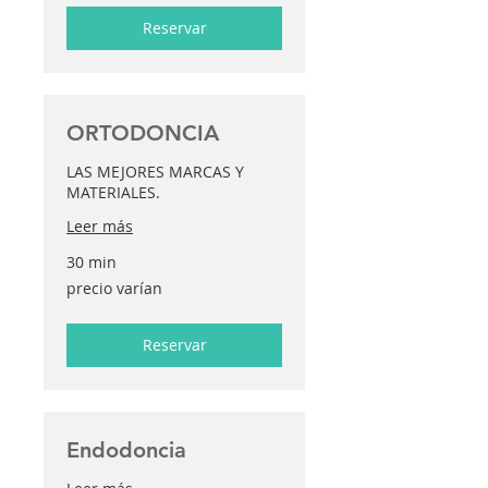
Reservar
ORTODONCIA
LAS MEJORES MARCAS Y
MATERIALES.
Leer más
30 min
precio
precio varían
varían
Reservar
Endodoncia