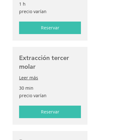
1 h
precio
precio varían
varían
Reservar
Extracción tercer
molar
Leer más
30 min
precio
precio varían
varían
Reservar