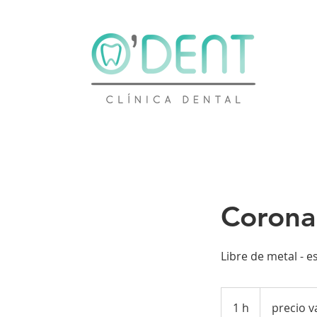
Corona 
Libre de metal - e
precio
varían
1 h
1
precio v