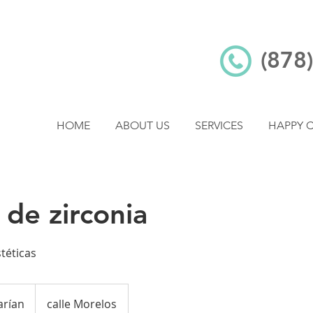
(878
HOME
ABOUT US
SERVICES
HAPPY C
de zirconia
stéticas
arían
calle Morelos